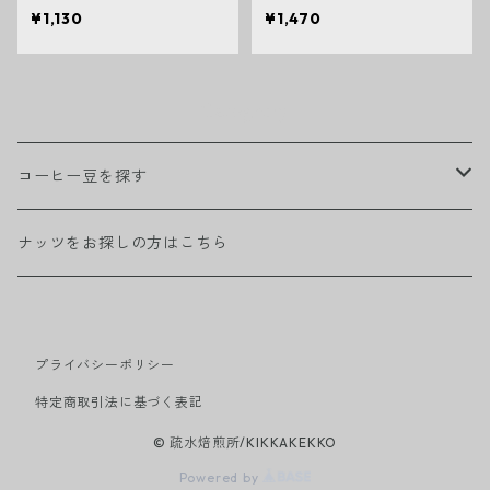
¥1,130
¥1,470
Category
コーヒー豆を探す
スペシャリティ
ナッツをお探しの方はこちら
疏水焙煎所 限定ロット
プライバシーポリシー
オリジナルブレンド
特定商取引法に基づく表記
カフェインレス（デカフェ）
© 疏水焙煎所/KIKKAKEKKO
Powered by